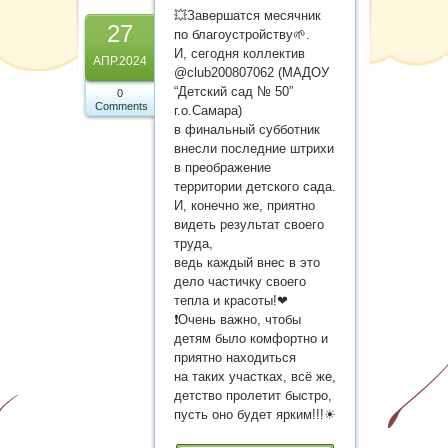
Карта сайта
💥Завершатся месячник
27
по благоустройству🌱.
И, сегодня коллектив
АПР.2024
@club200807062 (МАДОУ
“Детский сад № 50”
0
Comments
г.о.Самара)
в финальный субботник
внесли последние штрихи
в преображение
территории детского сада.
И, конечно же, приятно
видеть результат своего
труда,
ведь каждый внес в это
дело частичку своего
тепла и красоты!❤
❗Очень важно, чтобы
детям было комфортно и
приятно находиться
на таких участках, всё же,
детство пролетит быстро,
пусть оно будет ярким!!!☀