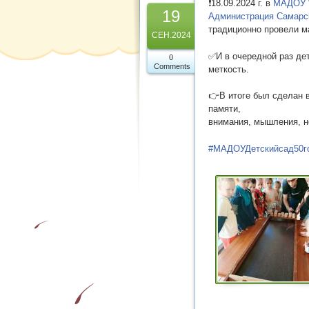
❗18.09.2024 г. в
МАДОУ “
19
Администрация Самарск
традиционно провели ма
СЕН.2024
✅И в очередной раз дет
0
Comments
меткость.
👉В итоге был сделан 
памяти,
внимания, мышления, н
#МАДОУДетскийсад50г