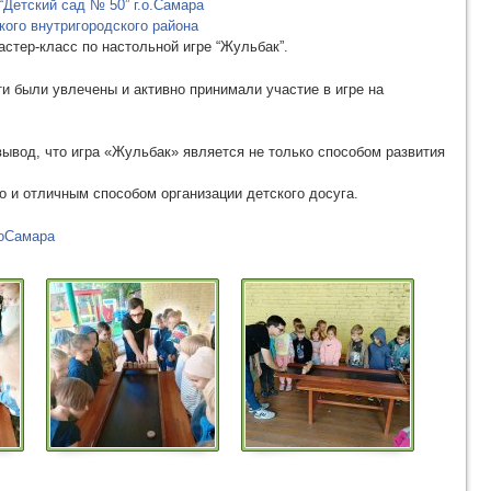
Детский сад № 50” г.о.Самара
ого внутригородского района
стер-класс по настольной игре “Жульбак”.
и были увлечены и активно принимали участие в игре на
вывод, что игра «Жульбак» является не только способом развития
о и отличным способом организации детского досуга.
оСамара