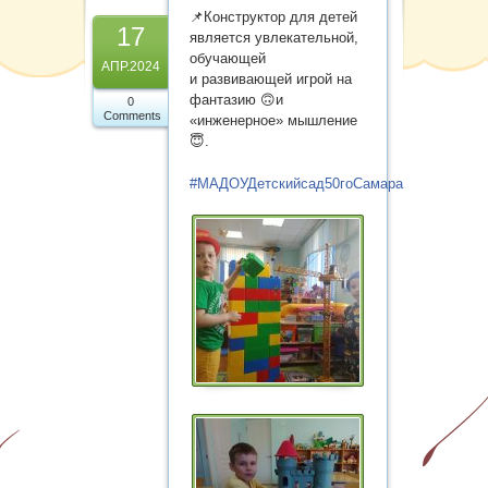
Карта сайта
📌Конструктор для детей
17
является увлекательной,
обучающей
АПР.2024
и развивающей игрой на
фантазию 🙃и
0
Comments
«инженерное» мышление
😇.
#МАДОУДетскийсад50гоСамара