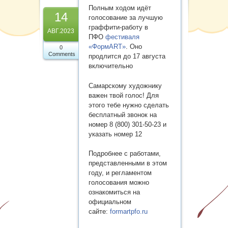
Карта сайта
Полным ходом идёт
14
голосование за лучшую
граффити-работу в
АВГ.2023
ПФО
фестиваля
«ФормART»
. Оно
0
Comments
продлится до 17 августа
включительно
Самарскому художнику
важен твой голос! Для
этого тебе нужно сделать
бесплатный звонок на
номер 8 (800) 301-50-23 и
указать номер 12
Подробнее с работами,
представленными в этом
году, и регламентом
голосования можно
ознакомиться на
официальном
сайте:
formartpfo.ru