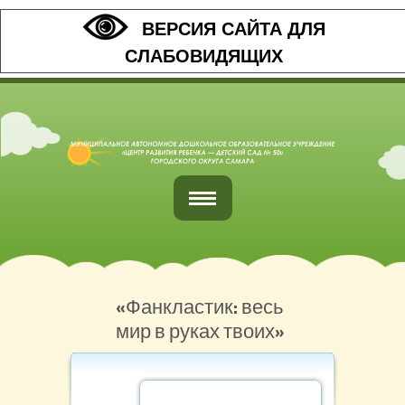
ВЕРСИЯ САЙТА ДЛЯ
СЛАБОВИДЯЩИХ
Главная
Обратная связь
«Фанкластик: весь
мир в руках твоих»
Наши контакты
Организация питания