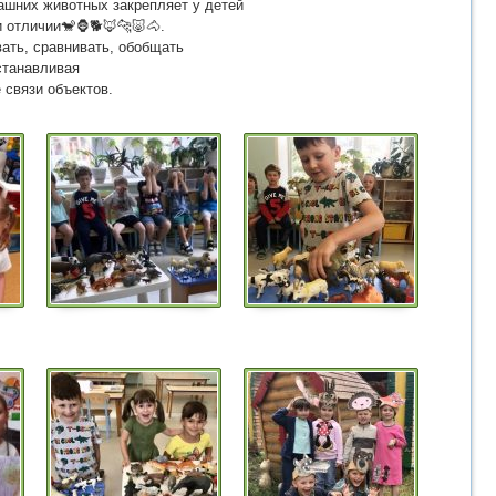
ашних животных закрепляет у детей
и отличии🐒🦍🐕🦊🐆🐷🐴.
вать, сравнивать, обобщать
станавливая
 связи объектов.