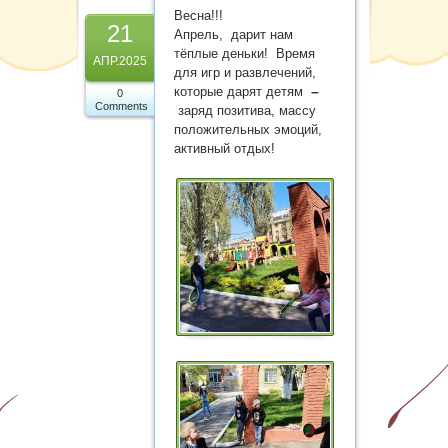
Карта сайта
Весна!!!
21
Апрель, дарит нам
тёплые деньки! Время
АПР.2025
для игр и развлечений,
–
которые дарят детям
0
Comments
заряд позитива, массу
положительных эмоций,
активный отдых!