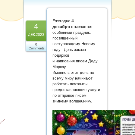
Карта сайта
4
Ежегодно
4
декабря
отмечается
особенный праздник,
ДЕК.2023
посвященный
наступающему Новому
0
Comments
году –День заказа
подарков
и написания писем Деду
Морозу.
Именно в этот день по
всему миру начинают
работать почтамты,
предоставляющие услуги
по отправке писем
зимнему волшебнику.