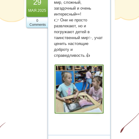
29
Карта сайта
мир, сложный,
загадочный и очень
МАЯ.2025
интересный👀!
👉 Они не просто
0
Comments
развлекают, но и
погружают детей в
таинственный мир✨, учат
ценить настоящие
доброту и
справедливость.👍