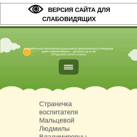
ВЕРСИЯ САЙТА ДЛЯ
СЛАБОВИДЯЩИХ
Главная
Обратная связь
Страничка
воспитателя
Наши контакты
Мальцевой
Организация питания
Людмилы
Владимировны