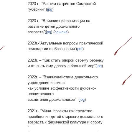
2023 г.- “Растим патриотов Самарской
губернии” (
jpg
)
2023 г.- “Влияние цифровизации на
развитие детей дошкольного
возраста”(
jpg
) (
ссылка
)
2023г.-“Актуальные вопросы практической
психологии в образовании”(
pdf
)
2023г. – “Как стать опорой своему ребенку
и открыть ему дорогу в большой мир”(
jpg
)
2022г. – “Взаимодействие дошкольного
учреждения и семьи
как условие эффективности духовно-
нравственного
воспитания дошкольников” (
jpg
)
2021г.- “Мини- проекты как средство
приобщения детей старшего дошкольного
возраста к физической культуре и спорту
”